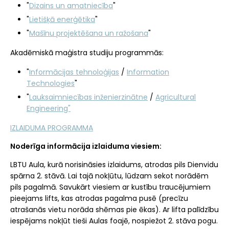
"
Dizains un amatniecība
"
"
Lietišķā enerģētika
"
"
Mašīnu projektēšana un ražošana
"
Akadēmiskā maģistra studiju programmās:
"
Informācijas tehnoloģijas
/
Information
Technologies
"
"
Lauksaimniecības inženierzinātne
/
Agricultural
Engineering"
IZLAIDUMA PROGRAMMA
Noderīga informācija izlaiduma viesiem:
LBTU Aula, kurā norisināsies izlaidums, atrodas pils Dienvidu
spārna 2. stāvā. Lai tajā nokļūtu, lūdzam sekot norādēm
pils pagalmā. Savukārt viesiem ar kustību traucējumiem
pieejams lifts, kas atrodas pagalma pusē (precīzu
atrašanās vietu norāda shēmas pie ēkas). Ar lifta palīdzību
iespējams nokļūt tieši Aulas foajē, nospiežot 2. stāva pogu.