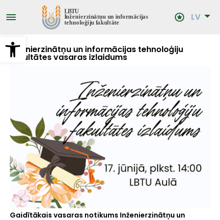
Pārlekt
uz
LV
galveno
saturu
Open toolbar
Inženierzinātņu un informācijas tehnoloģiju
fakultātes vasaras izlaidums
Gaidītākais vasaras notikums Inženierzinātņu un