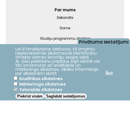
Par mums
Dekanāts
Dome
Studiju programmu direktori
Privātuma iestatījumi
Lai šī tīmekļvietne darbotos, tā izmanto
Darbinieki
nepieciešamās sīkdatnes,lai identificētu
tīmekļa vietnes lietotāju sesijas laikā.
Ar Jūsu piekrišanu papildus šajā vietnē var
Nāc studēt
tikt izmantotas arī analītiskās un
mārketinga sīkdatnes. Sīkāka informācija
par sīkdatnēm skatīt
Šeit
Analītikas sīkdatnes
Mārketinga sīkdatnes
Jelgava
+22.9°C
Tehniskās sīkdatnes
Piekrist visām
Saglabāt iestatījumus
2024 © LBTU ITZAC
Privātuma politika