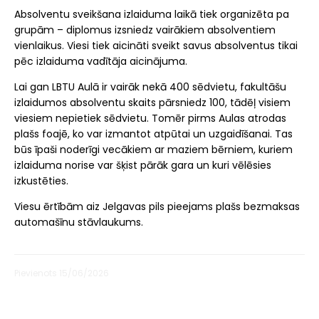
Absolventu sveikšana izlaiduma laikā tiek organizēta pa
grupām – diplomus izsniedz vairākiem absolventiem
vienlaikus. Viesi tiek aicināti sveikt savus absolventus tikai
pēc izlaiduma vadītāja aicinājuma.
Lai gan LBTU Aulā ir vairāk nekā 400 sēdvietu, fakultāšu
izlaidumos absolventu skaits pārsniedz 100, tādēļ visiem
viesiem nepietiek sēdvietu. Tomēr pirms Aulas atrodas
plašs foajē, ko var izmantot atpūtai un uzgaidīšanai. Tas
būs īpaši noderīgi vecākiem ar maziem bērniem, kuriem
izlaiduma norise var šķist pārāk gara un kuri vēlēsies
izkustēties.
Viesu ērtībām aiz Jelgavas pils pieejams plašs bezmaksas
automašīnu stāvlaukums.
Pievienots 15/06/2026