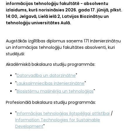
informācijas tehnoloģiju fakultātē - absolventu
izlaidums, kurš norisināsies 2026. gada 17. jūnijā, plkst.
14:00, Jelgavā, Lielā ielā 2, Latvijas Biozinātņu un
tehnoloģiju universitātes Aulā.
Augstākās izglītības diplomus saņems 171
Inženierzinātņu
un informācijas tehnoloģiju fakultātes
absolventi, kuri
studējuši:
Akadēmiskā bakalaura studiju programmās:
"
Datorvadība un datorzinātne
"
"
Lauksaimniecības inženierzinātne
"
"
Biosistēmu mašinērija un tehnoloģijas
"
Profesionālā bakalaura studiju programmās:
"
Informācijas tehnoloģijas ilgtspējīgai attīstībai
/
Information Technologies for Sustainable
Development
"