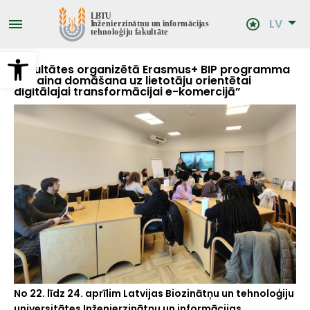
Pārlekt
uz
LV
galveno
saturu
Open toolbar
Fakultātes organizētā Erasmus+ BIP programma
“Dizaina domāšana uz lietotāju orientētai
digitālajai transformācijai e-komercijā”
No 22. līdz 24. aprīlim Latvijas Biozinātņu un tehnoloģiju
universitātes Inženierzinātņu un informācijas