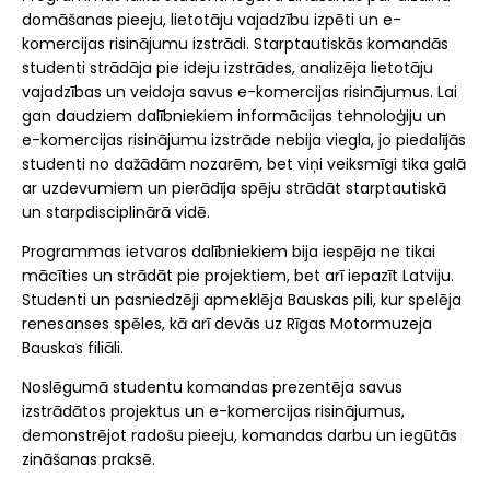
domāšanas pieeju, lietotāju vajadzību izpēti un e-
komercijas risinājumu izstrādi. Starptautiskās komandās
studenti strādāja pie ideju izstrādes, analizēja lietotāju
vajadzības un veidoja savus e-komercijas risinājumus. Lai
gan daudziem dalībniekiem informācijas tehnoloģiju un
e-komercijas risinājumu izstrāde nebija viegla, jo piedalījās
studenti no dažādām nozarēm, bet viņi veiksmīgi tika galā
ar uzdevumiem un pierādīja spēju strādāt starptautiskā
un starpdisciplinārā vidē.
Programmas ietvaros dalībniekiem bija iespēja ne tikai
mācīties un strādāt pie projektiem, bet arī iepazīt Latviju.
Studenti un pasniedzēji apmeklēja Bauskas pili, kur spelēja
renesanses spēles, kā arī devās uz Rīgas Motormuzeja
Bauskas filiāli.
Noslēgumā studentu komandas prezentēja savus
izstrādātos projektus un e-komercijas risinājumus,
demonstrējot radošu pieeju, komandas darbu un iegūtās
zināšanas praksē.