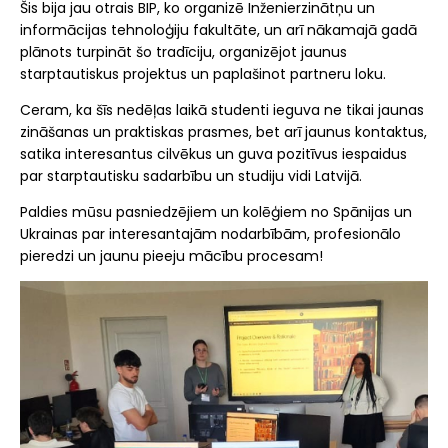
Šis bija jau otrais BIP, ko organizē Inženierzinātņu un
informācijas tehnoloģiju fakultāte, un arī nākamajā gadā
plānots turpināt šo tradīciju, organizējot jaunus
starptautiskus projektus un paplašinot partneru loku.
Ceram, ka šīs nedēļas laikā studenti ieguva ne tikai jaunas
zināšanas un praktiskas prasmes, bet arī jaunus kontaktus,
satika interesantus cilvēkus un guva pozitīvus iespaidus
par starptautisku sadarbību un studiju vidi Latvijā.
Paldies mūsu pasniedzējiem un kolēģiem no Spānijas un
Ukrainas par interesantajām nodarbībām, profesionālo
pieredzi un jaunu pieeju mācību procesam!