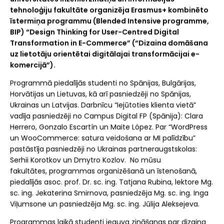
tehnoloģiju fakultāte organizēja Erasmus+ kombinēto
īstermiņa programmu (Blended Intensive programme,
BIP) “Design Thinking for User-Centred Digital
Transformation in E-Commerce” (“Dizaina domāšana
uz lietotāju orientētai digitālajai transformācijai e-
komercijā”).
Programmā piedalījās studenti no Spānijas, Bulgārijas,
Horvātijas un Lietuvas, kā arī pasniedzēji no Spānijas,
Ukrainas un Latvijas. Darbnīcu “Iejūtoties klienta vietā”
vadīja pasniedzēji no Campus Digital FP (Spānija): Clara
Herrero, Gonzalo Escartín un Maite López. Par “WordPress
un WooCommerce: satura veidošana ar MI palīdzību”
pastāstīja pasniedzēji no Ukrainas partneraugstskolas:
Serhii Korotkov un Dmytro Kozlov. No mūsu
fakultātes, programmas organizēšanā un īstenošanā,
piedalījās
asoc. prof. Dr. sc. ing. Tatjana Rubina, lektore Mg.
sc. ing. Jekaterina Smirnova, pasniedzēja Mg. sc. ing. Inga
Viļumsone un pasniedzēja Mg. sc. ing. Jūlija Aleksejeva.
Programmas laikā studenti ieguva zināšanas par dizaina