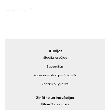
Pievienots 07/05/2026
Galvenā
Studijas
izvēlne
Studiju iespējas
Stipendijas
Apmaiņas studijas ārvalstīs
Nodarbību grafiks
Zinātne un inovācijas
Pētniecības virzieni