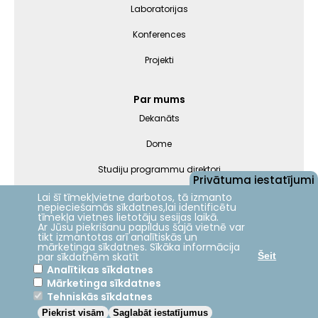
Laboratorijas
Konferences
Projekti
Par mums
Dekanāts
Dome
Studiju programmu direktori
Privātuma iestatījumi
Darbinieki
Lai šī tīmekļvietne darbotos, tā izmanto
nepieciešamās sīkdatnes,lai identificētu
tīmekļa vietnes lietotāju sesijas laikā.
Ar Jūsu piekrišanu papildus šajā vietnē var
Nāc studēt
tikt izmantotas arī analītiskās un
mārketinga sīkdatnes. Sīkāka informācija
par sīkdatnēm skatīt
Šeit
Analītikas sīkdatnes
Mārketinga sīkdatnes
Jelgava
+21.9°C
Tehniskās sīkdatnes
Piekrist visām
Saglabāt iestatījumus
2024 © LBTU ITZAC