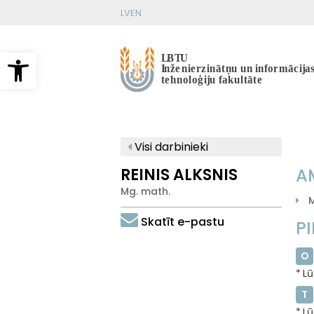
Pārlekt
LV
EN
uz
galveno
saturu
Open toolbar
Visi darbinieki
REINIS ALKSNIS
A
Mg. math.
M
Skatīt e-pastu
P
O
Lū
T
Lū