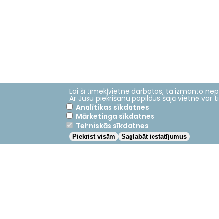
Lai šī tīmekļvietne darbotos, tā izmanto nepi
Ar Jūsu piekrišanu papildus šajā vietnē var 
Analītikas sīkdatnes
Mārketinga sīkdatnes
Galvenā
Studijas
Tehniskās sīkdatnes
izvēlne
Piekrist visām
Saglabāt iestatījumus
Studiju iespējas
Stipendijas
Apmaiņas studijas ārvalstīs
Nodarbību grafiks
Jelgava
+23°C