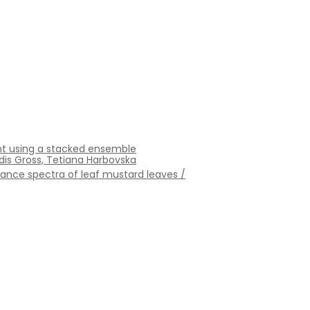
nt using a stacked ensemble
ldis Gross, Tetiana Harbovska
ctance spectra of leaf mustard leaves /