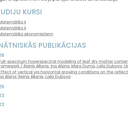
TUDIJU KURSI
Matemātika II
Matemātika II
Matemātika ekonomistiem
INĀTNISKĀS PUBLIKĀCIJAS
26
Full-spectrum hyperspectral modeling of leaf dry matter conte
ramework / Reinis Alksnis, Ina Alsina, Mara Duma, Laila Dubova, U
Effect of vertical via horizontal growing conditions on the refle
na Alsina, Reinis Alksnis, Laila Dubova
25
23
22