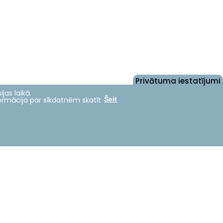
Privātuma iestatījumi
jas laikā.
formācija par sīkdatnēm skatīt
Šeit
Nāc studēt