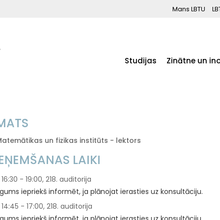
Mans LBTU
LB
Studijas
Zinātne un in
MATS
atemātikas un fizikas institūts - lektors
IEŅEMŠANAS LAIKI
16:30 - 19:00, 218. auditorija
gums iepriekš informēt, ja plānojat ierasties uz konsultāciju.
14:45 - 17:00, 218. auditorija
gums iepriekš informēt, ja plānojat ierasties uz konsultāciju.