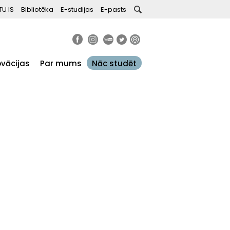
TU IS
Bibliotēka
E-studijas
E-pasts
ovācijas
Par mums
Nāc studēt