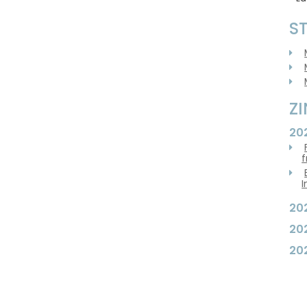
S
Z
20
f
I
20
20
20