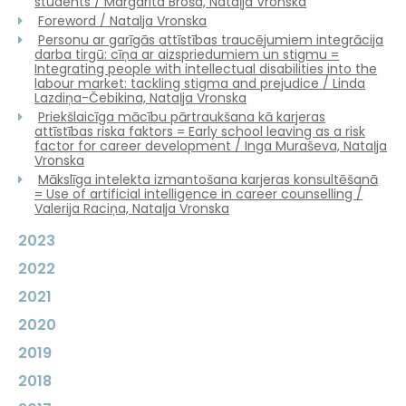
students / Margarita Broša, Nataļja Vronska
Foreword / Natalja Vronska
Personu ar garīgās attīstības traucējumiem integrācija
darba tirgū: cīņa ar aizspriedumiem un stigmu =
Integrating people with intellectual disabilities into the
labour market: tackling stigma and prejudice / Linda
Lazdiņa-Čebikina, Nataļja Vronska
Priekšlaicīga mācību pārtraukšana kā karjeras
attīstības riska faktors = Early school leaving as a risk
factor for career development / Inga Muraševa, Nataļja
Vronska
Mākslīga intelekta izmantošana karjeras konsultēšanā
= Use of artificial intelligence in career counselling /
Valerija Raciņa, Nataļja Vronska
2023
2022
2021
2020
2019
2018