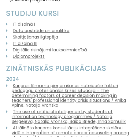
STUDIJU KURSI
IT dizainā I
Datu apstrāde un analītika
Skaitļošanas ilgtspēja
IT dizainā III
Digitālie risinājumi lauksaimniecībā
Diplomprojekts
ZINĀTNISKĀS PUBLIKĀCIJAS
2024
Karjeras lēmuma pieņemšanas noteicošie faktori
pedagogu profesionālās krīzes situācijā = The
determining factors of career decision making in
teachers' professional identity crisis situations / Anika
Apine, Nataļja Vronska
The use of artificial intelligence by students of
information technology programmes / Natalija
Sergejeva, Natalja Vronska, Baiba Briede, Inna Samuilik
Attālināto karjeras konsultāciju integrēšana skolēnu
vidū = Integration of remote career counseling among