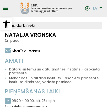
Pārlekt
uz
LV
galveno
saturu
Open toolbar
Visi darbinieki
NATAĻJA VRONSKA
Dr. paed.
Skatīt e-pastu
AMATI
Datoru sistēmu un datu zinātnes institūts - asociētā
profesore
Mehānikas un dizaina institūts - asociētā profesore;
institūta direktore; vadošā pētniece
PIEŅEMŠANAS LAIKI
P
08:20 - 09:00, pilī, 25.telpā
(ir Adobe programmas)