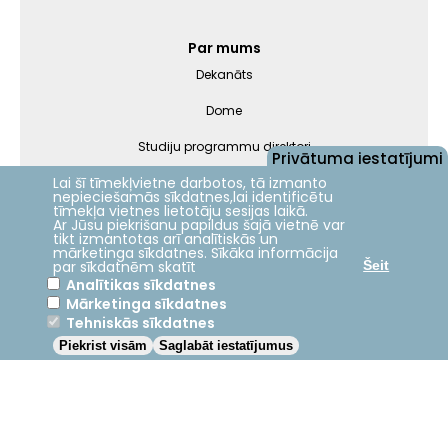
Par mums
Dekanāts
Dome
Studiju programmu direktori
Privātuma iestatījumi
Lai šī tīmekļvietne darbotos, tā izmanto
Darbinieki
nepieciešamās sīkdatnes,lai identificētu
tīmekļa vietnes lietotāju sesijas laikā.
Ar Jūsu piekrišanu papildus šajā vietnē var
Nāc studēt
tikt izmantotas arī analītiskās un
mārketinga sīkdatnes. Sīkāka informācija
par sīkdatnēm skatīt
Šeit
Analītikas sīkdatnes
Mārketinga sīkdatnes
Jelgava
+27.2°C
Tehniskās sīkdatnes
Piekrist visām
Saglabāt iestatījumus
2024 © LBTU ITZAC
Privātuma politika