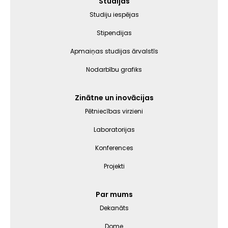
Galvenā
Studijas
izvēlne
Studiju iespējas
Stipendijas
Apmaiņas studijas ārvalstīs
Nodarbību grafiks
Zinātne un inovācijas
Pētniecības virzieni
Laboratorijas
Konferences
Projekti
Par mums
Dekanāts
Dome