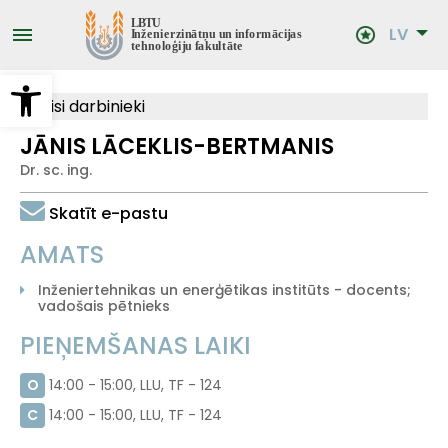
Pārlekt
uz
LV
galveno
saturu
Open toolbar
Visi darbinieki
JĀNIS LĀCEKLIS-BERTMANIS
Dr. sc. ing.
Skatīt e-pastu
AMATS
Inženiertehnikas un enerģētikas institūts - docents;
vadošais pētnieks
PIEŅEMŠANAS LAIKI
O
14:00 - 15:00, LLU, TF - 124
C
14:00 - 15:00, LLU, TF - 124