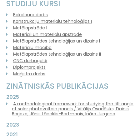
STUDIJU KURSI
Bakalaura darbs
Konstrukciju materiālu tehnoloģijas I
Metālapstrāde I
Materiāli un materiālu apstrāde
Metālapstrādes tehnoloģijas un dizains I
Materiālu mācība
Metālapstrādes tehnoloģijas un dizains II
CNC darbagaldi
Diplomprojekts
Maģistra darbs
ZINĀTNISKĀS PUBLIKĀCIJAS
2025
A methodological framework for studying the tilt angle
of solar photovoltaic panels / Vitālijs Osadčuks, Dainis
Berjoza, Jānis Lāceklis-Bertmanis, Ināra Jurgena
2023
2021