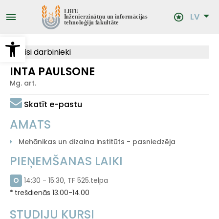
Pārlekt
uz
LV
galveno
saturu
Open toolbar
Visi darbinieki
INTA PAULSONE
Mg. art.
Skatīt e-pastu
AMATS
Mehānikas un dizaina institūts - pasniedzēja
PIEŅEMŠANAS LAIKI
O
14:30 - 15:30, TF 525.telpa
trešdienās 13.00-14.00
STUDIJU KURSI