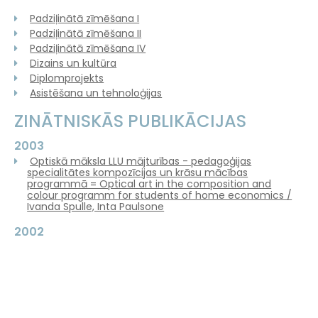
Padziļinātā zīmēšana I
Padziļinātā zīmēšana II
Padziļinātā zīmēšana IV
Dizains un kultūra
Diplomprojekts
Asistēšana un tehnoloģijas
ZINĀTNISKĀS PUBLIKĀCIJAS
2003
Optiskā māksla LLU mājturības - pedagoģijas
specialitātes kompozīcijas un krāsu mācības
programmā = Optical art in the composition and
colour programm for students of home economics /
Ivanda Spulle, Inta Paulsone
2002