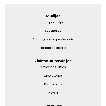
Galvenā
Studijas
izvēlne
Studiju iespējas
Stipendijas
Apmaiņas studijas ārvalstīs
Nodarbību grafiks
Zinātne un inovācijas
Pētniecības virzieni
Laboratorijas
Konferences
Projekti
Par mums